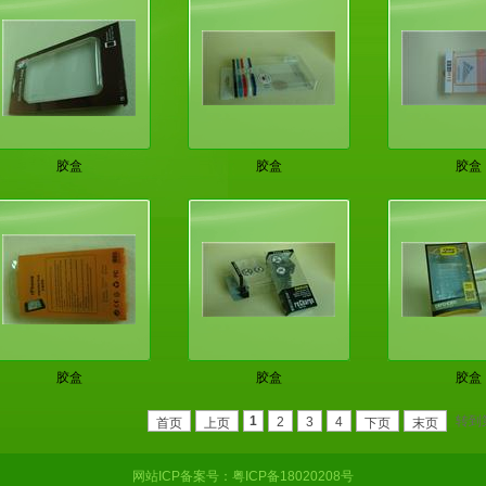
胶盒
胶盒
胶盒
胶盒
胶盒
胶盒
转到
1
2
3
4
首页
上页
下页
末页
网站ICP备案号：
粤ICP备18020208号