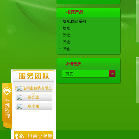
推荐产品
胶盒.圆筒系列
胶盒
胶盒
胶盒
胶盒
友情链接
百度
中科商务网
深圳佳利宝包装有限公
司
黎先生
欧小姐