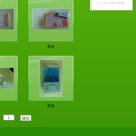
胶盒
胶盒
第
页